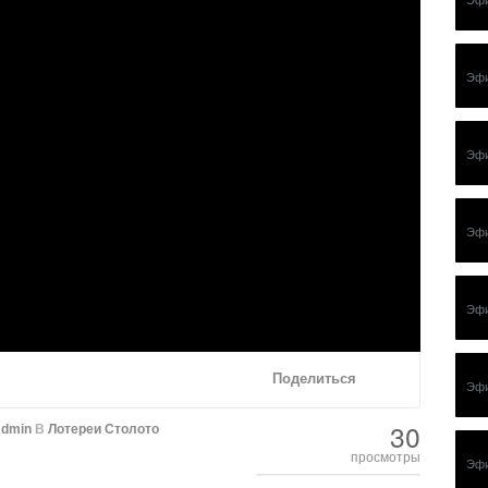
Поделиться
30
dmin
В
Лотереи Столото
просмотры