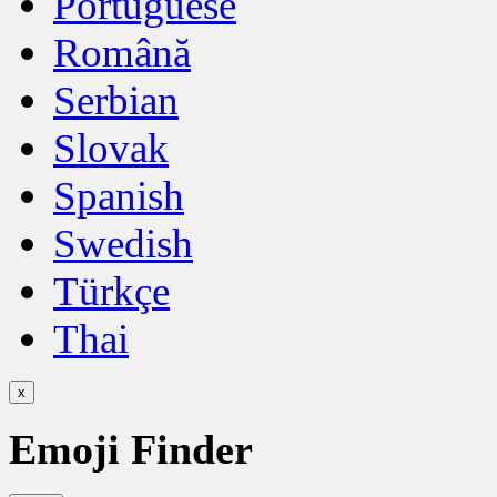
Portuguese
Română
Serbian
Slovak
Spanish
Swedish
Türkçe
Thai
x
Emoji Finder