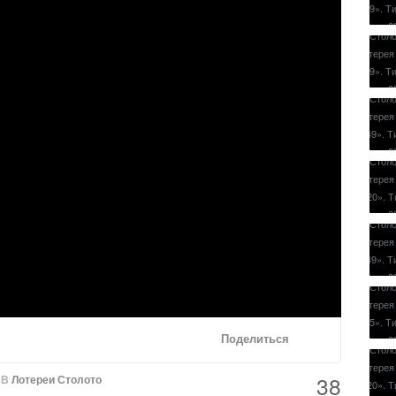
Поделиться
38
В
Лотереи Столото