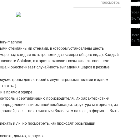
просмотры
ttery-machine
ыми стеклянными стенами, в котором установлены шесть
амере над каждым лототроном и две камеры общего вида). Каждый
асности Solution, которая исключает возможность внешнего
ыша и обеспечивает случайность выпадения шаров в режиме
дусмотрены для лотерей с двумя игровыми полями в одном
тлото» ).
и в прямом эфире.
онтроль и сертификацию производителя. Их характеристики
и определении выигрышной комбинации: структура материала, из
родной, вес — не отличаться более чем на 0,3 г, а форма — быть
иехать и лично посмотреть, как проходят розыгрыши
спект, дом 43, корпус 3.