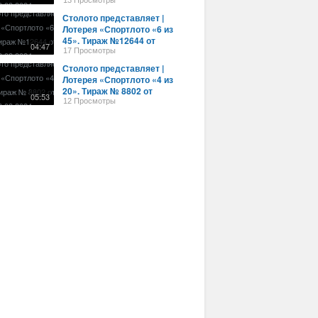
28.08.2024 г.
13 Просмотры
Столото представляет |
Лотерея «Спортлото «6 из
45». Тираж №12644 от
04:47
28.08.2024 г.
17 Просмотры
Столото представляет |
Лотерея «Спортлото «4 из
20». Тираж № 8802 от
05:53
26.08.2024 г.
12 Просмотры