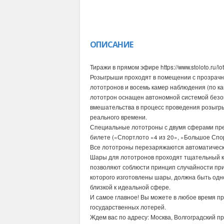
ОПИСАНИЕ
Тиражи в прямом эфире https://www.stoloto.ru/lo
Розыгрыши проходят в помещении с прозрачн
лототронов и восемь камер наблюдения (по к
лототрон оснащен автономной системой безоп
вмешательства в процесс проведения розыгр
реального времени.
Специальные лототроны с двумя сферами пре
билете («Спортлото «4 из 20», «Большое Спор
Все лототроны перезаряжаются автоматическ
Шары для лототронов проходят тщательный к
позволяют соблюсти принцип случайности пр
которого изготовлены шары, должна быть одно
близкой к идеальной сфере.
И самое главное! Вы можете в любое время пр
государственных лотерей.
Ждем вас по адресу: Москва, Волгоградский про