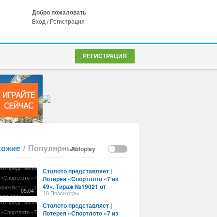
Добро пожаловать
Вход
/
Регистрация
РЕГИСТРАЦИЯ
/
хожие
Популярные
Autoplay
Столото представляет |
Лотерея «Спортлото «7 из
49». Тираж №19021 от
05:04
28.08.2024 г.
18 Просмотры
Столото представляет |
Лотерея «Спортлото «7 из