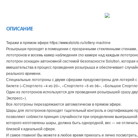
ОПИСАНИЕ
Тиражи в прямом эфире https://www.stoloto.ru/lottery-machine
Розыгрыши проходят в помещении с прозрачными стеклянными стенами, 
лототронов и восемь камер наблюдения (по камере над каждым лототроно
лототрон оснащен автономной системой безопасности Solution, которая
вмешательства в процесс проведения розыгрыша и обеспечивает случай
реального времени.
Специальные лототроны с двумя сферами предусмотрены для лотерей с 
билете («Спортлото «4 из 20», «Спортлото «5 из 36», «Большое Спортлот
Один из лототронов используется для проведения розыгрышей сразу двух
Экспресс»).
Все лототроны перезаряжаются автоматически в прямом эфире.
Шары для лототронов проходят тщательный контроль и сертификацию пр
позволяют соблюсти принцип случайности при определении выигрышной к
которого изготовлены шары, должна быть однородной, вес — не отличатьс
близкой к идеальной сфере.
И самое главное! Вы можете в любое время приехать и лично посмотреть