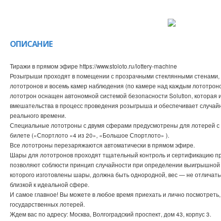
ОПИСАНИЕ
Тиражи в прямом эфире https://www.stoloto.ru/lottery-machine
Розыгрыши проходят в помещении с прозрачными стеклянными стенами, 
лототронов и восемь камер наблюдения (по камере над каждым лототроно
лототрон оснащен автономной системой безопасности Solution, которая
вмешательства в процесс проведения розыгрыша и обеспечивает случай
реального времени.
Специальные лототроны с двумя сферами предусмотрены для лотерей с 
билете («Спортлото «4 из 20», «Большое Спортлото» ).
Все лототроны перезаряжаются автоматически в прямом эфире.
Шары для лототронов проходят тщательный контроль и сертификацию пр
позволяют соблюсти принцип случайности при определении выигрышной к
которого изготовлены шары, должна быть однородной, вес — не отличатьс
близкой к идеальной сфере.
И самое главное! Вы можете в любое время приехать и лично посмотреть
государственных лотерей.
Ждем вас по адресу: Москва, Волгоградский проспект, дом 43, корпус 3.