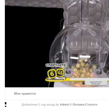
Мне нравится
Добавлено
1 год назад
by
Admin
В
Лотереи Столото