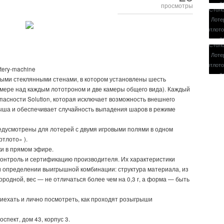
просмотры
ttery-machine
ыми стеклянными стенами, в котором установлены шесть
амере над каждым лототроном и две камеры общего вида). Каждый
асности Solution, которая исключает возможность внешнего
ыша и обеспечивает случайность выпадения шаров в режиме
дусмотрены для лотерей с двумя игровыми полями в одном
тлото» ).
и в прямом эфире.
онтроль и сертификацию производителя. Их характеристики
и определении выигрышной комбинации: структура материала, из
родной, вес — не отличаться более чем на 0,3 г, а форма — быть
иехать и лично посмотреть, как проходят розыгрыши
спект, дом 43, корпус 3.