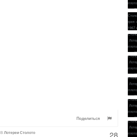
Поделиться
28
В
Лотереи Столото