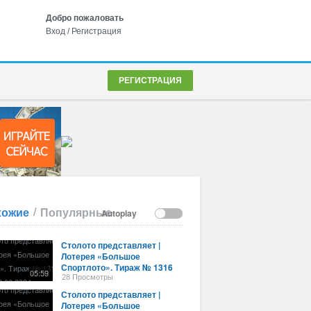
Добро пожаловать
Вход
/
Регистрация
РЕГИСТРАЦИЯ
/
хожие
Популярные
Autoplay
Столото представляет |
Лотерея «Большое
Спортлото». Тираж № 1316
05:59
от 02.02.2024 г.
28 Просмотры
Столото представляет |
Лотерея «Большое