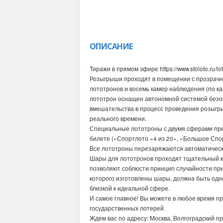
ОПИСАНИЕ
Тиражи в прямом эфире https://www.stoloto.ru/lo
Розыгрыши проходят в помещении с прозрачн
лототронов и восемь камер наблюдения (по к
лототрон оснащен автономной системой безоп
вмешательства в процесс проведения розыгр
реального времени.
Специальные лототроны с двумя сферами пре
билете («Спортлото «4 из 20», «Большое Спор
Все лототроны перезаряжаются автоматическ
Шары для лототронов проходят тщательный к
позволяют соблюсти принцип случайности пр
которого изготовлены шары, должна быть одно
близкой к идеальной сфере.
И самое главное! Вы можете в любое время пр
государственных лотерей.
Ждем вас по адресу: Москва, Волгоградский про