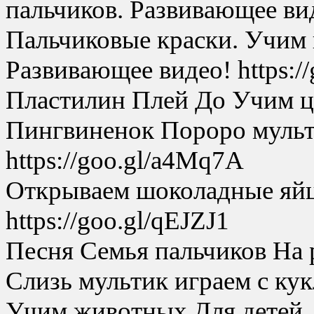
пальчиков. Развивающее вид
Пальчиковые краски. Учим ц
Развивающее видео! https:/
Пластилин Плей До Учим цве
Пингвиненок Пороро мульт
https://goo.gl/a4Mq7A
Открываем шоколадные яйц
https://goo.gl/qEJZJ1
Песня Семья пальчиков На ру
Слизь мультик играем с кук
Учим животных Для детей. 