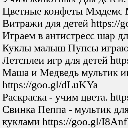
Цветные конфеты Ммдемс M
Витражи для детей https://g
Играем в антистресс шар дл
Куклы малыш Пупсы играют 
Летсплеи игр для детей https
Маша и Медведь мультик и
https://goo.gl/dLuKYa
Раскраска - учим цвета. ht
Свинка Пеппа - мультик дл
куклами https://goo.gl/I8An