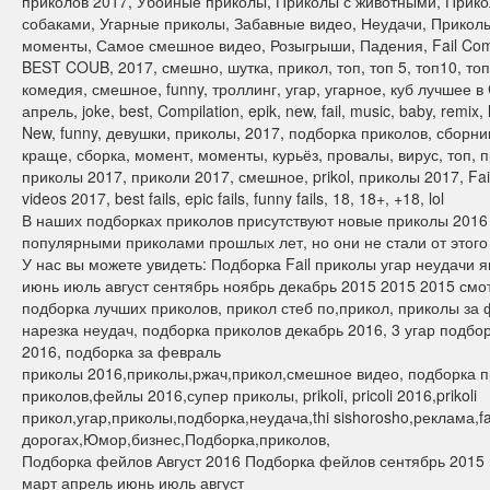
приколов 2017, Убойные приколы, Приколы с животными, Прико
собаками, Угарные приколы, Забавные видео, Неудачи, Прикол
моменты, Самое смешное видео, Розыгрыши, Падения, Fail Compil
BEST COUB, 2017, смешно, шутка, прикол, топ, топ 5, топ10, топ
комедия, смешное, funny, троллинг, угар, угарное, куб лучшее в 
апрель, joke, best, Compilation, epik, new, fail, music, baby, remix, li
New, funny, девушки, приколы, 2017, подборка приколов, сборни
краще, сборка, момент, моменты, курьёз, провалы, вирус, топ, 
приколы 2017, приколи 2017, смешное, prikol, приколы 2017, Fails
videos 2017, best fails, epic fails, funny fails, 18, 18+, +18, lol
В наших подборках приколов присутствуют новые приколы 2016
популярными приколами прошлых лет, но они не стали от этог
У нас вы можете увидеть: Подборка Fail приколы угар неудачи
июнь июль август сентябрь ноябрь декабрь 2015 2015 2015 смот
подборка лучших приколов, прикол стеб по,прикол, приколы за фе
нарезка неудач, подборка приколов декабрь 2016, 3 угар подбо
2016, подборка за февраль
приколы 2016,приколы,ржач,прикол,смешное видео, подборка при
приколов,фейлы 2016,супер приколы, prikoli, pricoli 2016,prikoli
прикол,угар,приколы,подборка,неудача,thi sishorosho,реклама,fai
дорогах,Юмор,бизнес,Подборка,приколов,
Подборка фейлов Август 2016 Подборка фейлов сентябрь 2015
март апрель июнь июль август