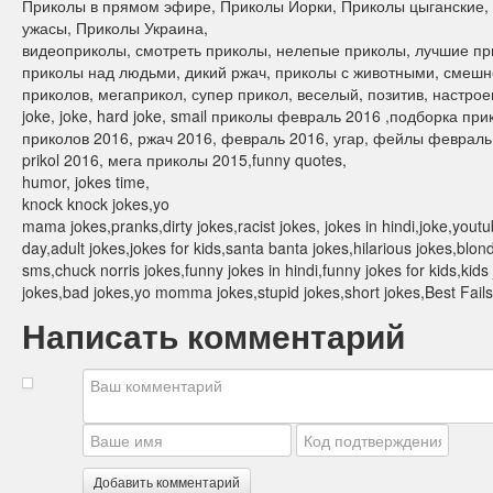
Приколы в прямом эфире, Приколы Йорки, Приколы цыганские,
ужасы, Приколы Украина,
видеоприколы, смотреть приколы, нелепые приколы, лучшие пр
приколы над людьми, дикий ржач, приколы с животными, смешно
приколов, мегаприкол, супер прикол, веселый, позитив, настроен
joke, joke, hard joke, smail приколы февраль 2016 ,подборка пр
приколов 2016, ржач 2016, февраль 2016, угар, фейлы февраль
prikol 2016, мега приколы 2015,funny quotes,
humor, jokes time,
knock knock jokes,yo
mama jokes,pranks,dirty jokes,racist jokes, jokes in hindi,joke,yout
day,adult jokes,jokes for kids,santa banta jokes,hilarious jokes,blon
sms,chuck norris jokes,funny jokes in hindi,funny jokes for kids,kid
jokes,bad jokes,yo momma jokes,stupid jokes,short jokes,Best Fails
Написать комментарий
Добавить комментарий