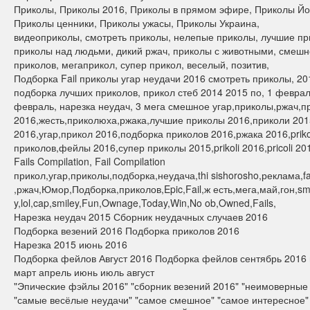
Приколы, Приколы 2016, Приколы в прямом эфире, Приколы Йо
Приколы ценники, Приколы ужасы, Приколы Украина,
видеоприколы, смотреть приколы, нелепые приколы, лучшие пр
приколы над людьми, дикий ржач, приколы с животными, смешно
приколов, мегаприкол, супер прикол, веселый, позитив,
Подборка Fail приколы угар неудачи 2016 смотреть приколы, 20
подборка лучших приколов, прикол стеб 2014 2015 по, 1 феврал
февраль, нарезка неудач, 3 мега смешное угар,приколы,ржач,
2016,жесть,приколюха,ржака,лучшие приколы 2016,приколи 201
2016,угар,прикол 2016,подборка приколов 2016,ржака 2016,prik
приколов,фейлы 2016,супер приколы 2015,prikoli 2016,pricoli 2016
Fails Compilation, Fail Compilation
прикол,угар,приколы,подборка,неудача,thi sishorosho,реклама,fa
,ржач,Юмор,Подборка,приколов,Epic,Fail,ж есть,мега,май,гон,smi
y,lol,cap,smiley,Fun,Ownage,Today,Win,No ob,Owned,Fails,
Нарезка неудач 2015 Сборник неудачных случаев 2016
Подборка везений 2016 Подборка приколов 2016
Нарезка 2015 июнь 2016
Подборка фейлов Август 2016 Подборка фейлов сентябрь 2016
март апрель июнь июль август
"Эпические фэйлы 2016" "сборник везений 2016" "неимоверные 
"самые весёлые неудачи" "самое смешное" "самое интересное" 