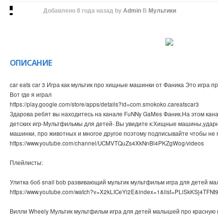
Добавлено
8 года назад
by
Admin
В
Мультики
ОПИСАНИЕ
car eats car 3 Игра как мультик про хищные машинки от Фаника Это игра 
Вот где я играл
https://play.google.com/store/apps/details?id=com.smokoko.careatscar3
Здарова ребят вы находитесь на канале FuNNy GaMes Фаник.На этом кан
детских игр-Мультфильмы для детей-.Вы увидите к:Хищные машины,удар
машинки, про животных и многое другое поэтому подписывайте чтобы не 
https://www.youtube.com/channel/UCMVTQuZs4XkNnBl4PKZgWog/videos
Плейлисты:
Улитка боб snail bob развивающий мультик мультфильм игра для детей ма
https://www.youtube.com/watch?v=X2kLICeYi2E&index=1&list=PLiSkKSj4TFN
Вилли Wheely Мультик мультфильм игра для детей малышей про красную ма