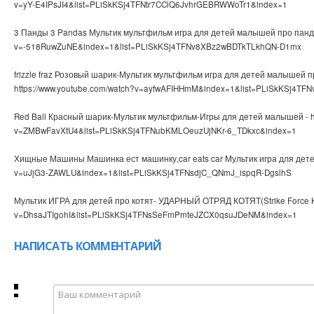
v=yY-E4IPsJI4&list=PLiSkKSj4TFNtr7CClQ6JvhrGEBRWWoTr1&index=1
3 Панды 3 Pandas Мультик мультфильм игра для детей малышей про панд-h
v=-518RuwZuNE&index=1&list=PLiSkKSj4TFNv8XBz2wBDTkTLkhQN-D1mx
frizzle fraz Розовый шарик-Мультик мультфильм игра для детей малышей п
https://www.youtube.com/watch?v=ayfwAFIHHmM&index=1&list=PLiSkKSj4T
Red Ball Красный шарик-Мультик мультфильм-Игры для детей малышей - ht
v=ZMBwFavXtU4&list=PLiSkKSj4TFNubKMLOeuzUjNKr-6_TDkxc&index=1
Хищные Машины Машинка ест машинку,car eats car Мультик игра для детей 
v=uJjG3-ZAWLU&index=1&list=PLiSkKSj4TFNsdjC_QNmJ_ispqR-DgslhS
Мультик ИГРА для детей про котят- УДАРНЫЙ ОТРЯД КОТЯТ(Strike Force Kitt
v=DhsaJTIgohI&list=PLiSkKSj4TFNsSeFmPmteJZCX0qsuJDeNM&index=1
НАПИСАТЬ КОММЕНТАРИЙ