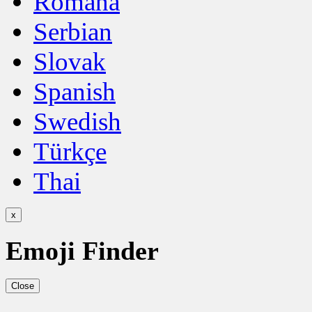
Română
Serbian
Slovak
Spanish
Swedish
Türkçe
Thai
x
Emoji Finder
Close