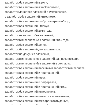
заработок без вложений в 2017,
заработок без вложений в trafficmonsoon,
заработок денег без вложений в whitepinsplus,
в заработок без вложений интернете,
заработок без вложений глобус интерком обзор,
заработок без вложений - глобус,
заработок без вложений 2015 года,
заработок на глопарт без вложений,
заработок в интернете без вложений 2015 года,
заработок без вложений денег,
заработок без вложений для школьников,
заработок на дому без вложений,
заработок в интернете без вложений для начинающих,
заработок в интернете без вложений в долларах,
заработок без вложений пассивный заработок в интернете,
заработок без вложений и приглашений,
заработок без вложений игры,
заработок без вложений и рефералов,
заработок без вложений и приглашений 2015,
заработок без вложений интернете в,
заработок без вложений можно и с вложениями,
заработок без вложений как заработать деньги,