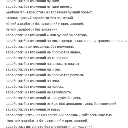
заработок без вложений лучший,
заработок без вложений лучший проект,
webtransfer - заработок без вложений лучший проект,
отзовик-лучший заработок без вложений,
лёгкий заработок без вложений и приглашений,
легкий заработок без вложений,
заработок без вложений 4 млн рублей за полгода,
заработок без вложений на микрокредитах 50$ за регистрацию реферала
заработок на микрозаймах без вложений,
заработок без вложений на просмотре видео,
заработок без вложений на телефоне,
заработок без вложений на автомате платит,
заработок без вложений на играх,
заработок без вложений на просмотре рекламы,
заработок без вложений на киви,
заработок без вложений на лайках,
заработок без вложений на автопилоте,
заработок без вложений от 500 рублей в день,
заработок без вложений от 5 до 500 долларов в день без вложений,
заработок без вложений отзывы,
заработок биткоинов без вложений отличный сайт всем советую,
likes rock заработок без вложений и приглашений,
заработок в интернете без вложений и приглашений,