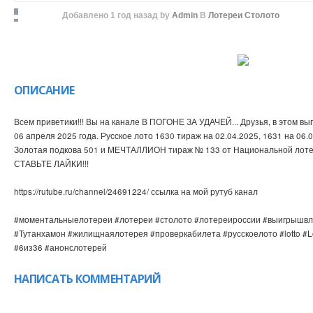
Добавлено
1 год назад
by
Admin
В
Лотереи Столото
ОПИСАНИЕ
Всем приветики!!! Вы на канале В ПОГОНЕ ЗА УДАЧЕЙ... Друзья, в этом в
06 апреля 2025 года. Русское лото 1630 тираж на 02.04.2025, 1631 на 06
Золотая подкова 501 и МЕЧТАЛЛИОН тираж № 133 от Национальной л
СТАВЬТЕ ЛАЙКИ!!!
https://rutube.ru/channel/24691224/ ссылка на мой рутуб канал
#моментальныелотереи #лотереи #столото #лотереироссии #выигрыш
#Тутанхамон #жилищнаялотерея #проверкабилета #русскоелото #lotto #Lo
#6из36 #анонслотерей
НАПИСАТЬ КОММЕНТАРИЙ