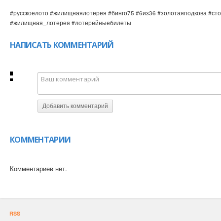
#русскоелото #жилищнаялотерея #бинго75 #6из36 #золотаяподкова #сто
#жилищная_лотерея #лотерейныебилеты
НАПИСАТЬ КОММЕНТАРИЙ
Добавить комментарий
КОММЕНТАРИИ
Комментариев нет.
RSS