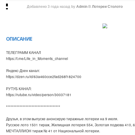
Добавлено
3 года назад
by
Admin
В
Лотереи Столото
ОПИСАНИЕ
ТЕЛЕГРАММ КАНАЛ
https://t.me/Life_in_Moments_channel
Яндекс-Дзен канал:
https://dzen.ru/id/63a460cce2fad268f1824700
РУТУБ КАНАЛ:
https://rutube.ru/video/person/30037181
************************************
Друзья, в этом выпуске анонсирую тиражные лотереи на 9 июля.
Русское лото 1501 тираж, Жилищная лотерея 554, Золотая подкова 410, 6
МЕЧТАЛЛИОН тираж № 41 от Национальной лотереи.